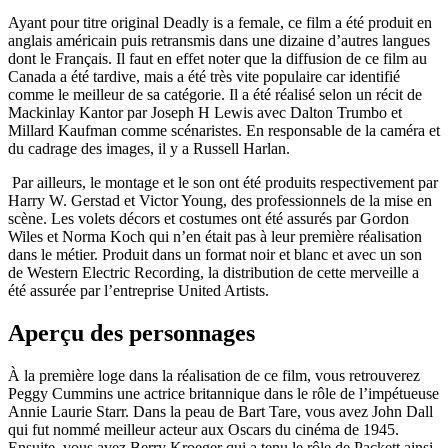
Ayant pour titre original Deadly is a female, ce film a été produit en
anglais américain puis retransmis dans une dizaine d’autres langues
dont le Français. Il faut en effet noter que la diffusion de ce film au
Canada a été tardive, mais a été très vite populaire car identifié
comme le meilleur de sa catégorie. Il a été réalisé selon un récit de
Mackinlay Kantor par Joseph H Lewis avec Dalton Trumbo et
Millard Kaufman comme scénaristes. En responsable de la caméra et
du cadrage des images, il y a Russell Harlan.
Par ailleurs, le montage et le son ont été produits respectivement par
Harry W. Gerstad et Victor Young, des professionnels de la mise en
scène. Les volets décors et costumes ont été assurés par Gordon
Wiles et Norma Koch qui n’en était pas à leur première réalisation
dans le métier. Produit dans un format noir et blanc et avec un son
de Western Electric Recording, la distribution de cette merveille a
été assurée par l’entreprise United Artists.
Aperçu des personnages
À la première loge dans la réalisation de ce film, vous retrouverez
Peggy Cummins une actrice britannique dans le rôle de l’impétueuse
Annie Laurie Starr. Dans la peau de Bart Tare, vous avez John Dall
qui fut nommé meilleur acteur aux Oscars du cinéma de 1945.
Ensuite, vous avez Berry Kroeger qui a tenu le rôle de Packett ainsi