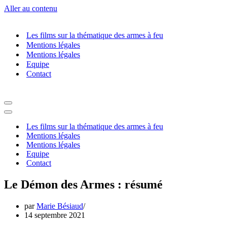
Aller au contenu
Les films sur la thématique des armes à feu
Mentions légales
Mentions légales
Equipe
Contact
Menu
de
Menu
navigation
de
Les films sur la thématique des armes à feu
navigation
Mentions légales
Mentions légales
Equipe
Contact
Le Démon des Armes : résumé
par
Marie Bésiaud
14 septembre 2021